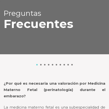
Preguntas
Frecuentes
1
2
3
4
5
6
7
8
9
10
¿Por qué es necesaria una valoración por Medicina
Materno Fetal (perinatología) durante el
embarazo?
La medicina materno fetal es una subespecialidad de